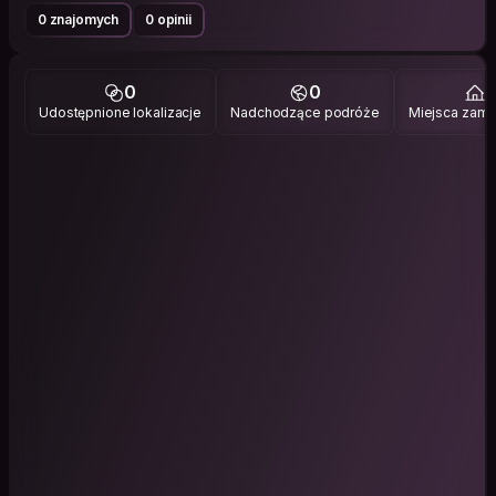
0 znajomych
0 opinii
0
0
1
Udostępnione lokalizacje
Nadchodzące podróże
Miejsca zami