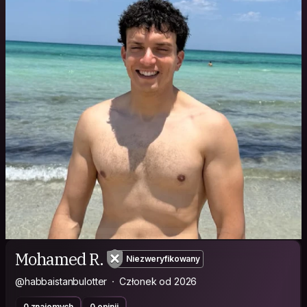
Mohamed R.
Niezweryfikowany
@habbaistanbulotter
Członek od 2026
0 znajomych
0 opinii