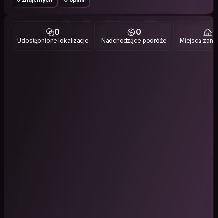
0
0
0
Udostępnione lokalizacje
Nadchodzące podróże
Miejsca zami