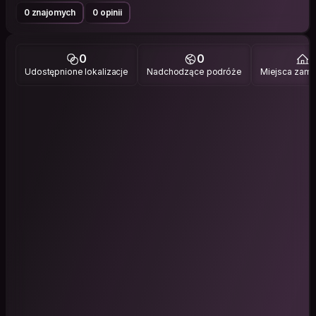
0 znajomych
0 opinii
0
0
1
Udostępnione lokalizacje
Nadchodzące podróże
Miejsca zami