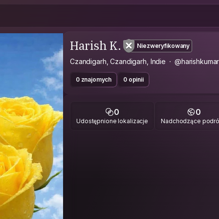
Harish K.
Niezweryfikowany
Czandigarh, Czandigarh, Indie
@harishkumar
0 znajomych
0 opinii
0
0
Udostępnione lokalizacje
Nadchodzące podr