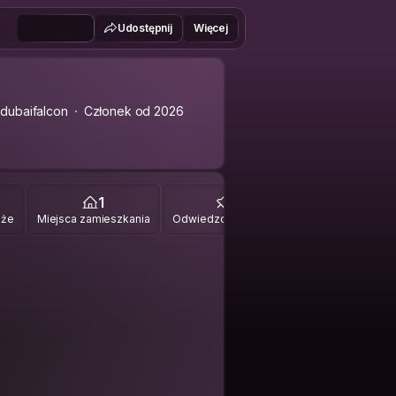
Udostępnij
Więcej
dubaifalcon
Członek od 2026
1
0
óże
Miejsca zamieszkania
Odwiedzone miejsca