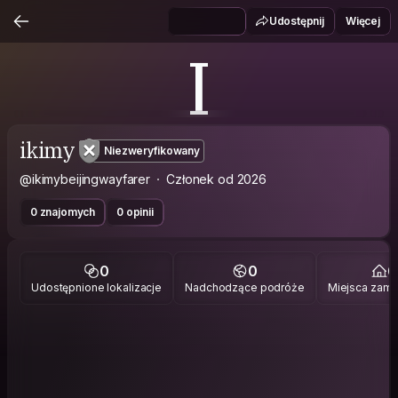
Udostępnij
Więcej
I
ikimy
Niezweryfikowany
@ikimybeijingwayfarer
Członek od 2026
0 znajomych
0 opinii
0
0
0
Udostępnione lokalizacje
Nadchodzące podróże
Miejsca zami