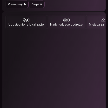
0 znajomych
0 opinii
0
0
1
Udostępnione lokalizacje
Nadchodzące podróże
Miejsca zami