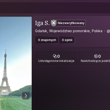
Iga S.
Niezweryfikowany
Gdańsk, Województwo pomorskie, Polska
@
0 znajomych
0 opinii
0
0
Udostępnione lokalizacje
Nadchodzące podr