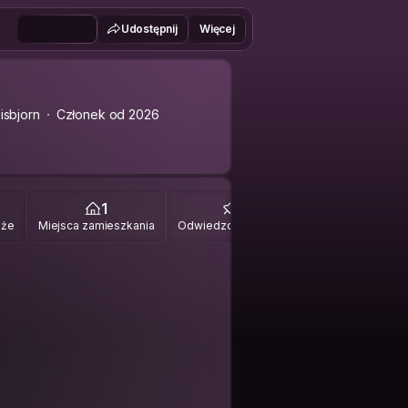
Udostępnij
Więcej
isbjorn
Członek od 2026
1
0
óże
Miejsca zamieszkania
Odwiedzone miejsca