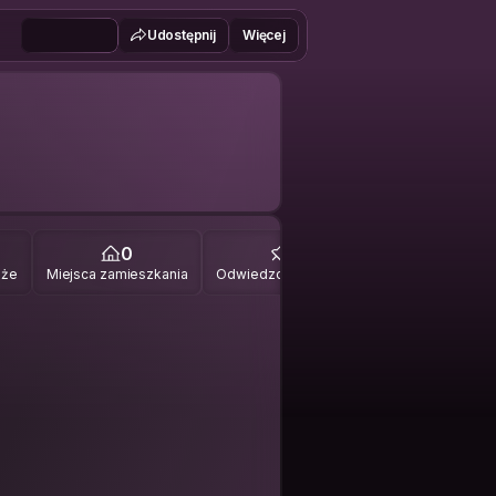
Udostępnij
Więcej
0
0
óże
Miejsca zamieszkania
Odwiedzone miejsca