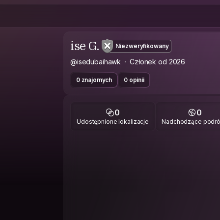
ise G.
Niezweryfikowany
@isedubaihawk
Członek od 2026
0 znajomych
0 opinii
0
0
Udostępnione lokalizacje
Nadchodzące podr