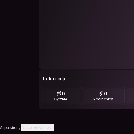
Referencje
0
0
Łącznie
Podróżnicy
J
Mapa strony
Opcje prywatności