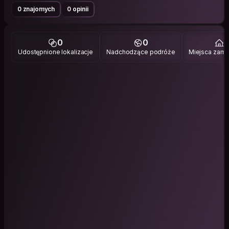
0 znajomych
0 opinii
0
0
1
Udostępnione lokalizacje
Nadchodzące podróże
Miejsca zami