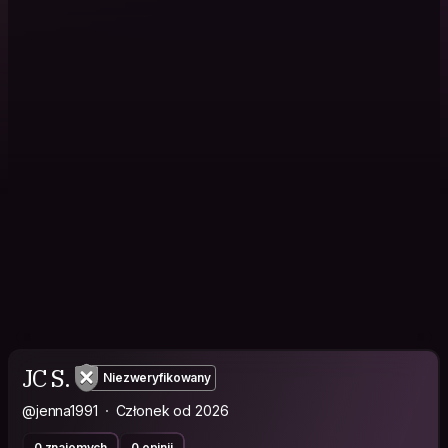
JC S.
Niezweryfikowany
@jenna1991
Członek od 2026
0 znajomych
0 opinii