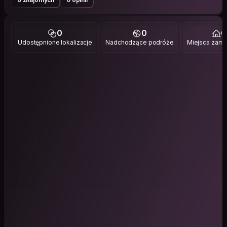
0
0
0
Udostępnione lokalizacje
Nadchodzące podróże
Miejsca zami