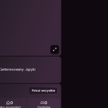
Zainteresowany: Języki
Pokaż wszystkie
0
0
ako gospodarz
Osobiste