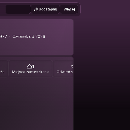
Udostępnij
Więcej
1977
Członek od 2026
1
0
óże
Miejsca zamieszkania
Odwiedzone miejsca