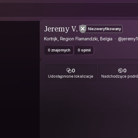
Jeremy V.
Niezweryfikowany
Kortrijk, Region Flamandzki, Belgia
@jeremy
0 znajomych
0 opinii
0
0
Udostępnione lokalizacje
Nadchodzące podr