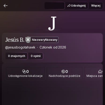
Udostępnij
Więcej
J
Jesús B.
Niezweryfikowany
@jesusbogotahawk
Członek od 2026
0 znajomych
0 opinii
0
0
0
Udostępnione lokalizacje
Nadchodzące podróże
Miejsca zami