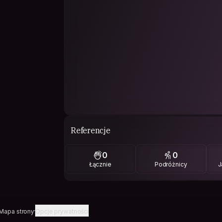
Referencje
0
0
Łącznie
Podróżnicy
J
Mapa strony
Opcje prywatności