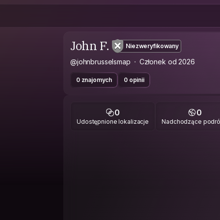
John F.
Niezweryfikowany
@johnbrusselsmap
Członek od 2026
0 znajomych
0 opinii
0
0
Udostępnione lokalizacje
Nadchodzące podr