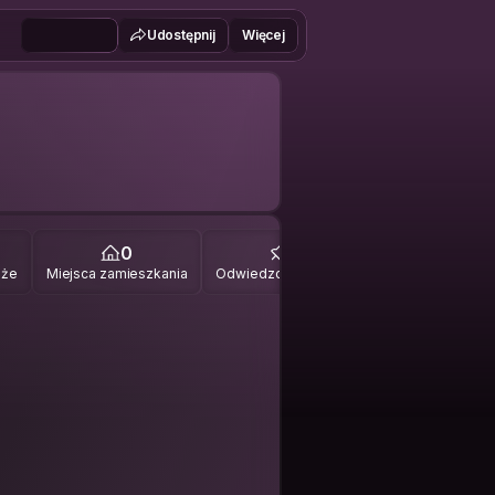
Udostępnij
Więcej
0
0
óże
Miejsca zamieszkania
Odwiedzone miejsca