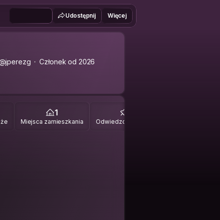
Udostępnij
Więcej
@jperezg
Członek od 2026
1
0
óże
Miejsca zamieszkania
Odwiedzone miejsca