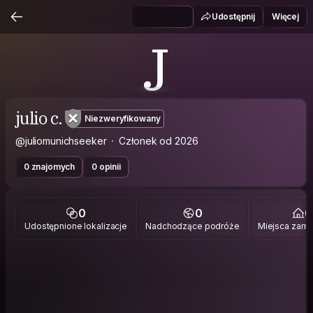
Udostępnij
Więcej
J
julio c.
Niezweryfikowany
@juliomunichseeker
Członek od 2026
0 znajomych
0 opinii
0
0
0
Udostępnione lokalizacje
Nadchodzące podróże
Miejsca zami