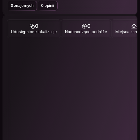
0 znajomych
0 opinii
0
0
1
Udostępnione lokalizacje
Nadchodzące podróże
Miejsca zami