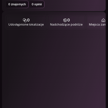
0 znajomych
0 opinii
0
0
1
Udostępnione lokalizacje
Nadchodzące podróże
Miejsca zami