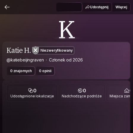
Udostępnij
Więcej
K
Katie H.
Niezweryfikowany
@katiebeijingraven
Członek od 2026
0 znajomych
0 opinii
0
0
0
Udostępnione lokalizacje
Nadchodzące podróże
Miejsca zami