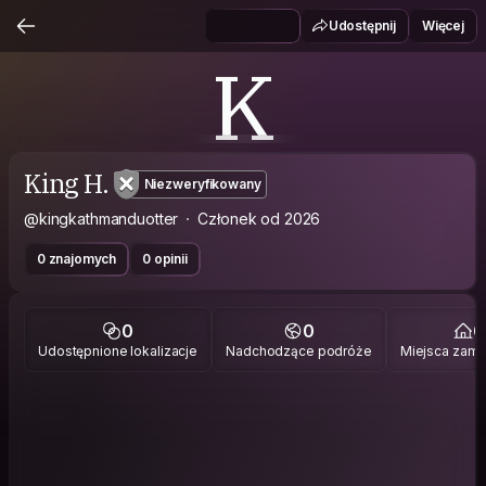
Udostępnij
Więcej
K
King H.
Niezweryfikowany
@kingkathmanduotter
Członek od 2026
0 znajomych
0 opinii
0
0
0
Udostępnione lokalizacje
Nadchodzące podróże
Miejsca zami