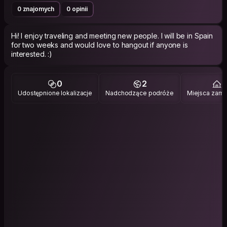
0 znajomych
0 opinii
Hi! I enjoy traveling and meeting new people. I will be in Spain
for two weeks and would love to hangout if anyone is
interested. :)
0
2
2
Udostępnione lokalizacje
Nadchodzące podróże
Miejsca zami