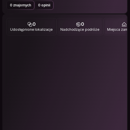
0 znajomych
0 opinii
0
0
5
Udostępnione lokalizacje
Nadchodzące podróże
Miejsca zami