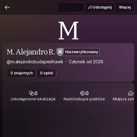
Udostępnij
Więcej
M
M. Alejandro R.
Niezweryfikowany
@m.alejandrobudapesthawk
Członek od 2026
0 znajomych
0 opinii
0
0
0
Udostępnione lokalizacje
Nadchodzące podróże
Miejsca zami