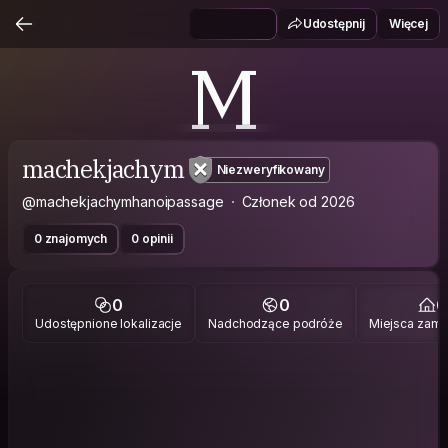
Udostępnij
Więcej
M
machekjachym
Niezweryfikowany
@machekjachymhanoipassage
Członek od 2026
0 znajomych
0 opinii
0
0
0
Udostępnione lokalizacje
Nadchodzące podróże
Miejsca zami