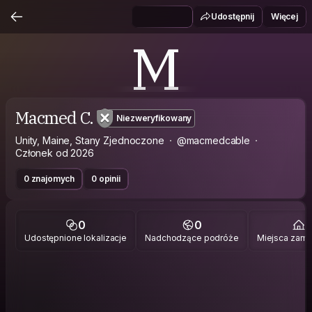
Udostępnij
Więcej
M
Macmed C.
Niezweryfikowany
Unity, Maine, Stany Zjednoczone
@macmedcable
Członek od 2026
0 znajomych
0 opinii
0
0
1
Udostępnione lokalizacje
Nadchodzące podróże
Miejsca zami