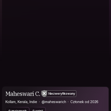
Maheswari C.
Niezweryfikowany
Kollam, Kerala, Indie
@maheswarich
Członek od 2026
0 znajomych
0 opinii