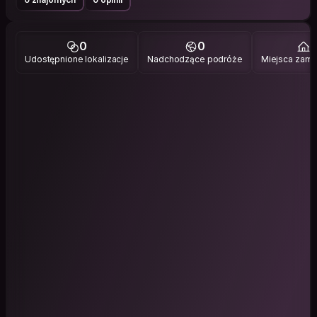
0
0
1
Udostępnione lokalizacje
Nadchodzące podróże
Miejsca zami