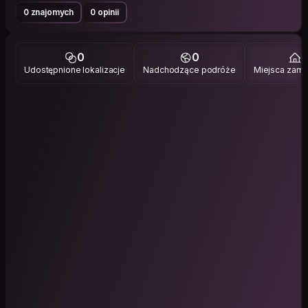
0 znajomych
0 opinii
0
0
1
Udostępnione lokalizacje
Nadchodzące podróże
Miejsca zami