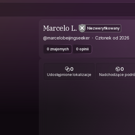
Marcelo L.
Niezweryfikowany
@marcelobeijingseeker
Członek od 2026
0 znajomych
0 opinii
0
0
Udostępnione lokalizacje
Nadchodzące podr