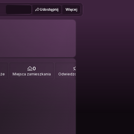
Udostępnij
Więcej
0
0
óże
Miejsca zamieszkania
Odwiedzone miejsca