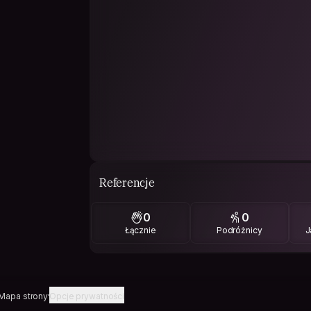
Referencje
0
0
Łącznie
Podróżnicy
J
Mapa strony
Opcje prywatności