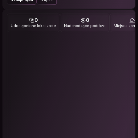
0
0
1
Udostępnione lokalizacje
Nadchodzące podróże
Miejsca zami