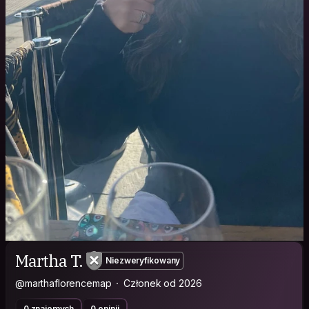
Martha T.
Niezweryfikowany
@marthaflorencemap
Członek od 2026
0 znajomych
0 opinii