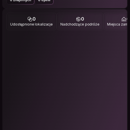
0
0
0
Udostępnione lokalizacje
Nadchodzące podróże
Miejsca zami