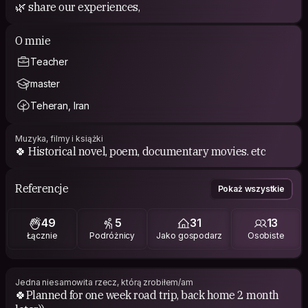
🌿 share our experiences,
O mnie
Teacher
master
Teheran, Iran
Muzyka, filmy i książki
🍀 Historical novel, poem, documentary movies. etc
Referencje
Pokaż wszystkie
49
5
31
13
Łącznie
Podróżnicy
Jako gospodarz
Osobiste
Jedna niesamowita rzecz, którą zrobiłem/am
🍀Planned for one week road trip, back home 2 month