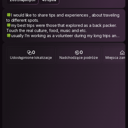
🍀I would like to share tips and experiences , about traveling
to different spots.
🍀my best trips were those that explored as a back packer.
Touch the real culture, food, music and etc.
🍀usually I’m working as a volunteer during my long trips and I
would like to share my experiences.
🍀 Generally speaking ;
0
0
2
🌸 I'm full of life and energy,
Udostępnione lokalizacje
Nadchodzące podróże
Miejsca zami
🌸 Extroverted,
🌸 optimist
🌸 patient
🌺 and people say Compassionate :)
- PHILOSOPHY -
[Each person bring a part of world]
"Well come to my world"