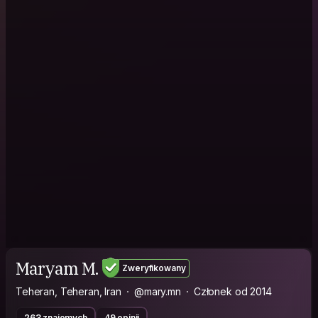
Maryam M.
Zweryfikowany
Teheran, Teheran, Iran
@mary.mn
Członek od 2014
263 znajomych
49 opinii