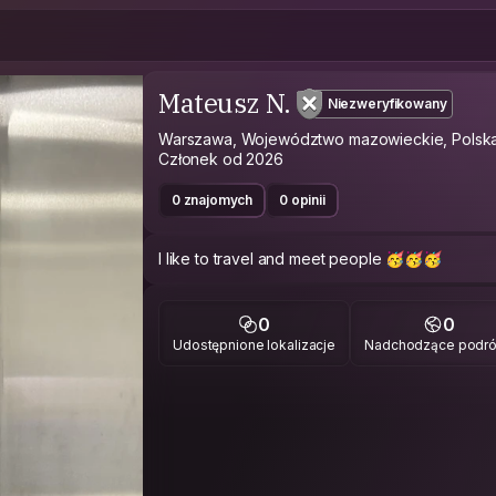
Mateusz N.
Niezweryfikowany
Warszawa, Województwo mazowieckie, Polsk
Członek od 2026
0 znajomych
0 opinii
I like to travel and meet people 🥳🥳🥳
0
0
Udostępnione lokalizacje
Nadchodzące podr