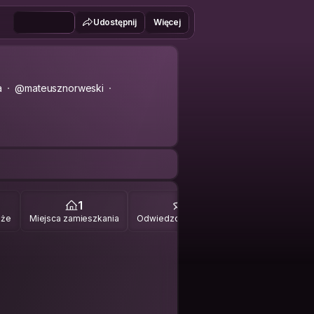
Udostępnij
Więcej
a
@mateusznorweski
1
1
óże
Miejsca zamieszkania
Odwiedzone miejsca