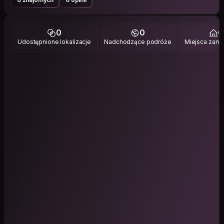
0
0
0
Udostępnione lokalizacje
Nadchodzące podróże
Miejsca zami