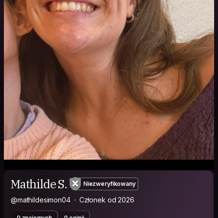
Mathilde S.
Niezweryfikowany
@mathildesimon04
Członek od 2026
0 znajomych
0 opinii