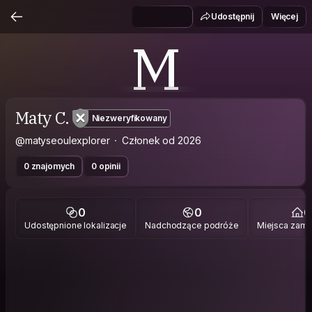
Udostępnij
Więcej
M
Maty C.
Niezweryfikowany
@matyseoulexplorer
Członek od 2026
0 znajomych
0 opinii
0
0
0
Udostępnione lokalizacje
Nadchodzące podróże
Miejsca zami