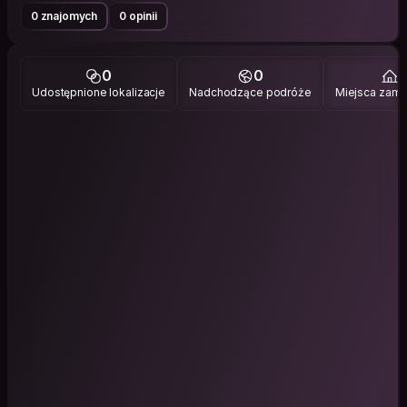
0 znajomych
0 opinii
0
0
1
Udostępnione lokalizacje
Nadchodzące podróże
Miejsca zami