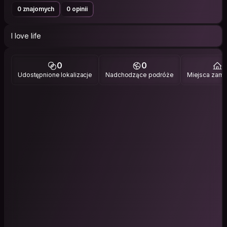
0 znajomych
0 opinii
I love life
0
0
1
Udostępnione lokalizacje
Nadchodzące podróże
Miejsca zami