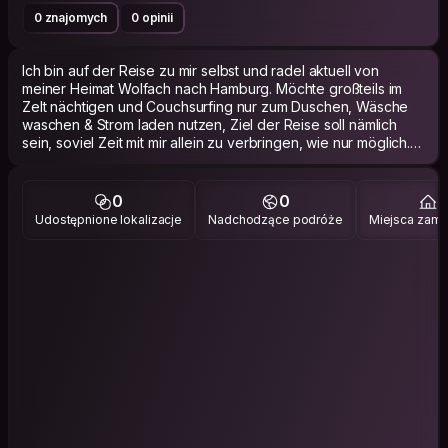
0 znajomych
0 opinii
Ich bin auf der Reise zu mir selbst und radel aktuell von
meiner Heimat Wolfach nach Hamburg. Möchte großteils im
Zelt nächtigen und Couchsurfing nur zum Duschen, Wäsche
waschen & Strom laden nutzen, Ziel der Reise soll nämlich
sein, soviel Zeit mit mir allein zu verbringen, wie nur möglich.
Dies ist nämlich meine allergrößte Schwäche und soll am Ende
der Reise quasi leichter fallen und im Bestfall sogar ein wenig
Spaß bereiten. Danke für DEINE Unterstützung bei diesem
0
0
3
Unterfangen 🌻
Udostępnione lokalizacje
Nadchodzące podróże
Miejsca zami