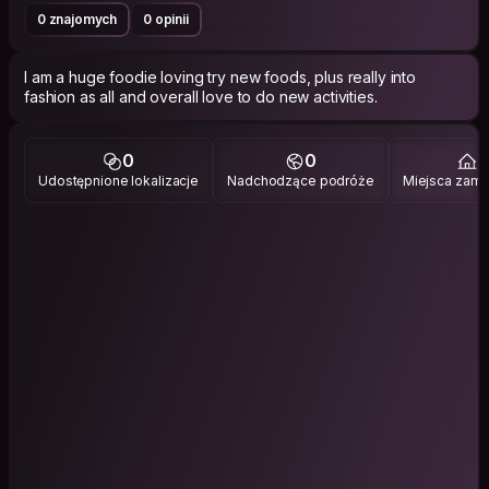
0 znajomych
0 opinii
I am a huge foodie loving try new foods, plus really into
fashion as all and overall love to do new activities.
0
0
2
Udostępnione lokalizacje
Nadchodzące podróże
Miejsca zami