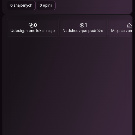
0 znajomych
0 opinii
0
1
1
Udostępnione lokalizacje
Nadchodzące podróże
Miejsca zami