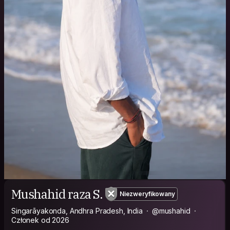
Mushahid raza S.
Niezweryfikowany
Singarāyakonda, Andhra Pradesh, India
@mushahid
Członek od 2026