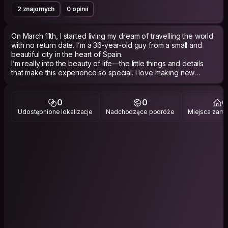
2 znajomych
0 opinii
On March 11th, I started living my dream of travelling the world
with no return date. I’m a 36‑year‑old guy from a small and
beautiful city in the heart of Spain.
I’m really into the beauty of life—the little things and details
that make this experience so special. I love making new
connections, getting to know people on a deeper level, and
talking about cultures, history, literature, photography,
philosophy, and some more down‑to‑earth stuff too.
0
0
6
If you’d like, I’d love to meet you, have you as part of this trip,
Udostępnione lokalizacje
Nadchodzące podróże
Miejsca zami
and maybe, who knows, become good friends who really
enjoy this journey of life.