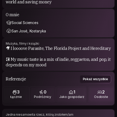
world and saving money
O mnie
Social Sciences
San José, Kostaryka
Muzyka, filmy i książki
🎥 I loooove Parasite, The Florida Project and Hereditary
💽 My music taste is a mix of indie, reggaeton, and pop, it
depends on my mood
Referencje
Pokaż wszystkie
3
0
1
2
Łącznie
Podróżnicy
Jako gospodarz
Osobiste
Jedna niesamowita rzecz, którą zrobiłem/am