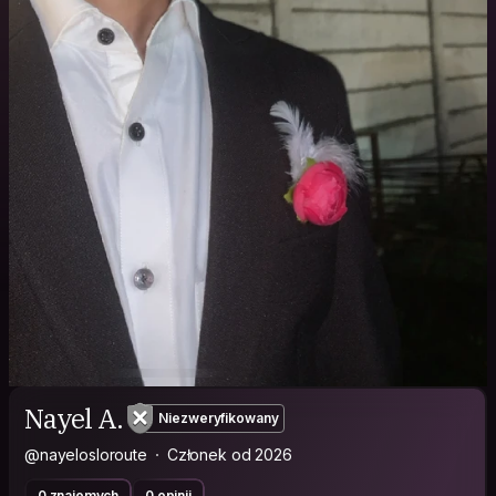
Nayel A.
Niezweryfikowany
@nayelosloroute
Członek od 2026
0 znajomych
0 opinii