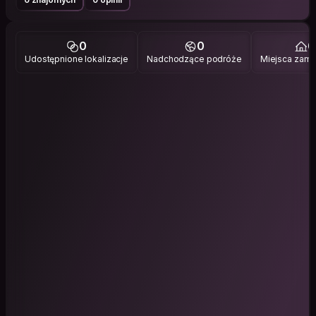
0
0
0
Udostępnione lokalizacje
Nadchodzące podróże
Miejsca zami