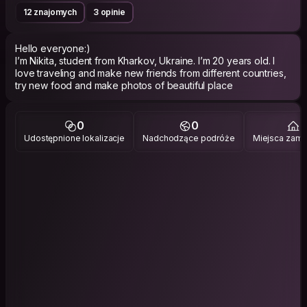
12 znajomych
3 opinie
Hеllo everyone:)
I’m Nikita, student from Kharkov, Ukraine. I’m 20 years old. I
love traveling and make new friends from different countries,
try new food and make photos of beautiful place
0
0
2
Udostępnione lokalizacje
Nadchodzące podróże
Miejsca zami