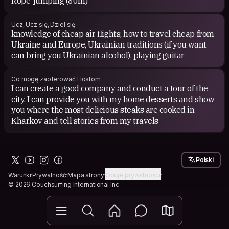
Rope-jumping (80m)
Ucz, Ucz się, Dziel się
knowledge of cheap air flights, how to travel cheap from
Ukraine and Europe, Ukrainian traditions (if you want
can bring you Ukrainian alcohol), playing guitar
Co mogę zaoferować Hostom
I can create a good company and conduct a tour of the
city. I can provide you with my home desserts and show
you where the most delicious steaks are cooked in
Kharkov and tell stories from my travels
Polski
Warunki
Prywatność
Mapa strony
Opcje prywatności
© 2026 Couchsurfing International Inc.