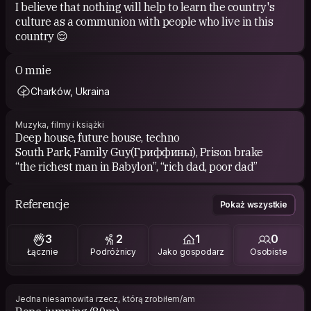
I believe that nothing will help to learn the country's
culture as a communion with people who live in this
country 😌
O mnie
Charków, Ukraina
Muzyka, filmy i książki
Deep house, future house, techno
South Park, Family Guy(Гриффины), Prison brake
“the richest man in Babylon”, “rich dad, poor dad”
Referencje
Pokaż wszystkie
3
2
1
0
Łącznie
Podróżnicy
Jako gospodarz
Osobiste
Jedna niesamowita rzecz, którą zrobiłem/am