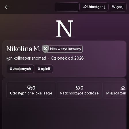
Udostępnij
Więcej
N
Nikolina M.
Niezweryfikowany
@nikolinaparisnomad
Członek od 2026
0 znajomych
0 opinii
0
0
0
Udostępnione lokalizacje
Nadchodzące podróże
Miejsca zami