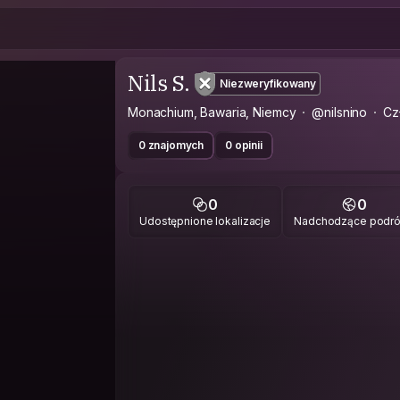
Nils S.
Niezweryfikowany
Monachium, Bawaria, Niemcy
@nilsnino
Cz
0 znajomych
0 opinii
0
0
Udostępnione lokalizacje
Nadchodzące podr