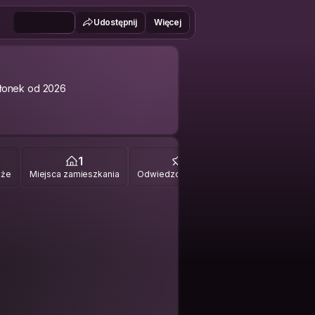
Udostępnij
Więcej
łonek od 2026
1
0
óże
Miejsca zamieszkania
Odwiedzone miejsca