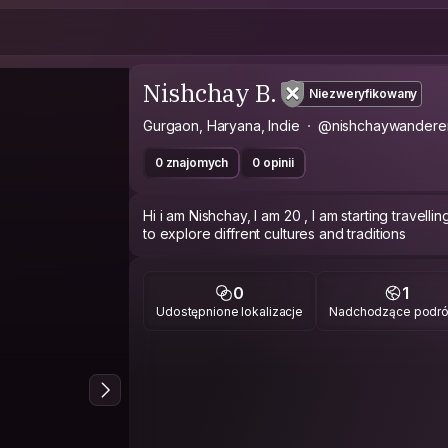
Nishchay B.
Niezweryfikowany
Gurgaon, Haryana, Indie
@nishchaywandere
0 znajomych
0 opinii
Hi i am Nishchay, I am 20 , I am starting travell
to explore diffrent cultures and traditions
0
1
Udostępnione lokalizacje
Nadchodzące podr