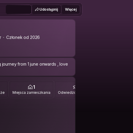
Udostępnij
Więcej
r
Członek od 2026
ing journey from 1 june onwards , love
1
2
óże
Miejsca zamieszkania
Odwiedzone miejsca