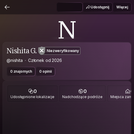
Udostępnij
Więcej
N
Nishita G.
Niezweryfikowany
@nishita
Członek od 2026
0 znajomych
0 opinii
0
0
0
Udostępnione lokalizacje
Nadchodzące podróże
Miejsca zami