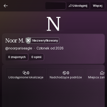
Udostępnij
Więcej
N
Noor M.
Niezweryfikowany
@noorpariseagle
Członek od 2026
0 znajomych
0 opinii
0
0
0
Udostępnione lokalizacje
Nadchodzące podróże
Miejsca zami