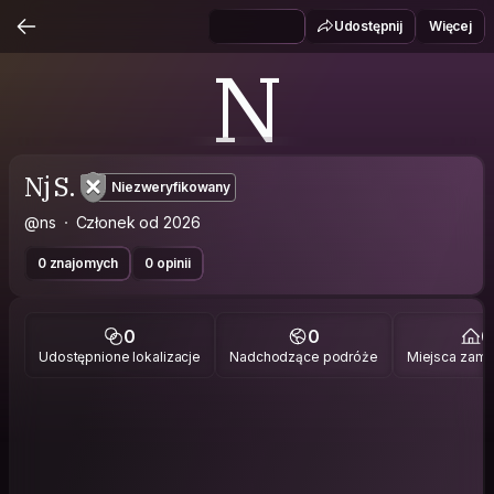
Udostępnij
Więcej
N
Nj S.
Niezweryfikowany
@ns
Członek od 2026
0 znajomych
0 opinii
0
0
0
Udostępnione lokalizacje
Nadchodzące podróże
Miejsca zami