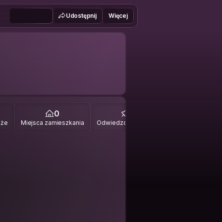
Udostępnij
Więcej
0
0
óże
Miejsca zamieszkania
Odwiedzone miejsca