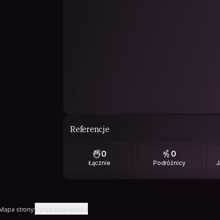
Referencje
0
0
Łącznie
Podróżnicy
J
Mapa strony
Opcje prywatności