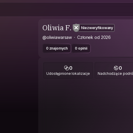
Oliwia F.
Niezweryfikowany
@oliwiawarsaw
Członek od 2026
0 znajomych
0 opinii
0
0
Udostępnione lokalizacje
Nadchodzące podr