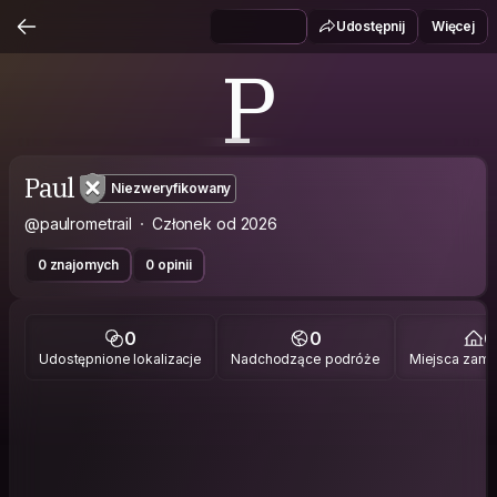
Udostępnij
Więcej
P
Paul
Niezweryfikowany
@paulrometrail
Członek od 2026
0 znajomych
0 opinii
0
0
0
Udostępnione lokalizacje
Nadchodzące podróże
Miejsca zami